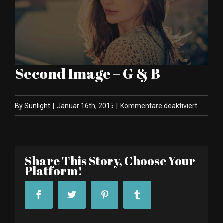
Second Image – G & B
für
By
Sunlight
|
Januar 16th, 2015
|
Kommentare deaktiviert
Second
Image
–
Share This Story, Choose Your
G
Platform!
&
B