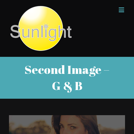
Second Image –
G & B