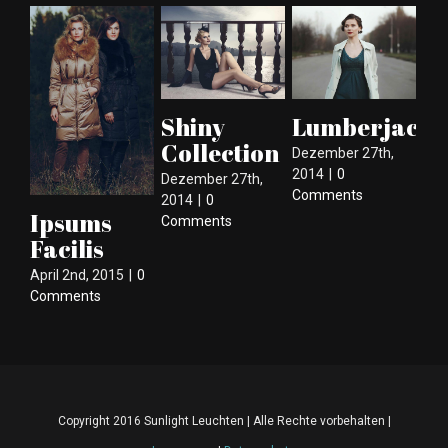
Shiny
Lumberjack
I
Collection
et
Dezember 27th,
m
2014
|
0
Dezember 27th,
Comments
f
2014
|
0
Ipsums
Comments
Dez
Facilis
201
Co
April 2nd, 2015
|
0
Comments
Copyright 2016 Sunlight Leuchten | Alle Rechte vorbehalten |